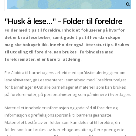
"Husk å lese..." – Folder til foreldre
Folder med tips til foreldre. Inholdet fokuserer på hvorfor
det er bra å lese bøker, samt gode tips til hvordan skape
magiske bokøyeblikk. Inneholder også litteraturtips. Brukes
til utdeling til foreldre. Kan brukes i forbindelse med
foreldremøter, eller bare til utdeling.
For å bidra til barnehagens arbeid med språkstimulering gjennom
leseaktiviteter, gir Lesesenteret i samarbeid med Foreldreutvalget
for barnehager (FUB) alle barnehager et materiell som kan brukes
på foreldremøter, på personalmøter og som påminnere i hverdagen.
Materiellet inneholder informasjon og gode råd til foreldre og
informasjon og refleksjonsspørsmål til barnehageansatte.
Materiellet består av én folder som kan deles ut til foreldre, én
folder som kan brukes av barnehageansatte og flere poengterte